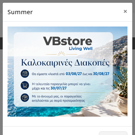
×
Summer
0
0