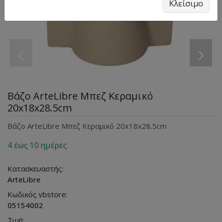
Κλείσιμο
‹
›
Βάζο ArteLibre Μπεζ Κεραμικό
20x18x28.5cm
Βάζο ArteLibre Μπεζ Κεραμικό 20x18x28.5cm
4 έως 10 ημέρες
Κατασκευαστής:
ArteLibre
Κωδικός vbstore:
05154002
Τιμή: