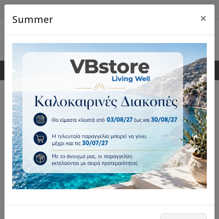
×
Summer
0
0