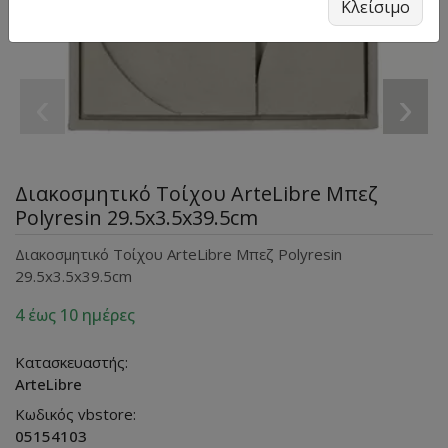
Κλείσιμο
‹
›
Διακοσμητικό Τοίχου ArteLibre Μπεζ
Polyresin 29.5x3.5x39.5cm
Διακοσμητικό Τοίχου ArteLibre Μπεζ Polyresin
29.5x3.5x39.5cm
4 έως 10 ημέρες
Κατασκευαστής:
ArteLibre
Κωδικός vbstore:
05154103