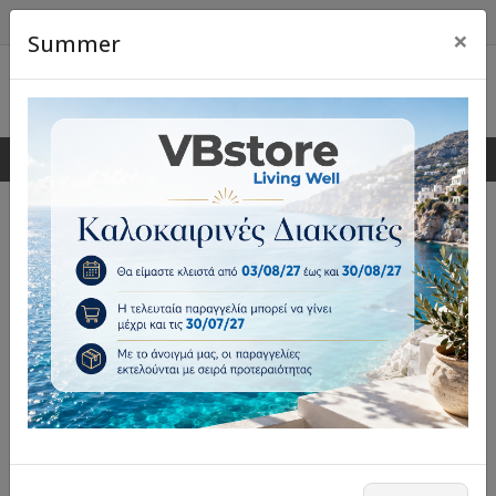
×
Summer
0
0