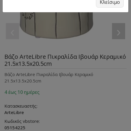
Κλείσιμο
‹
›
Βάζο ArteLibre Πικραλίδα Ιβουάρ Κεραμικό
21.5x13.5x20.5cm
Βάζο ArteLibre Πικραλίδα Ιβουάρ Κεραμικό
21.5x13.5x20.5cm
4 έως 10 ημέρες
Κατασκευαστής:
ArteLibre
Κωδικός vbstore:
05154225