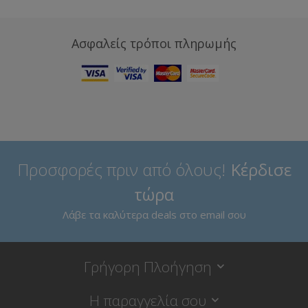
Ασφαλείς τρόποι πληρωμής
Προσφορές πριν από όλους!
Κέρδισε
τώρα
Λάβε τα καλύτερα deals στο email σου
Γρήγορη Πλοήγηση
Η παραγγελία σου