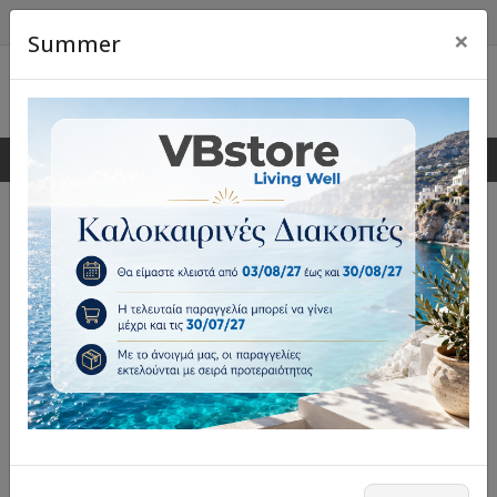
×
Summer
0
0