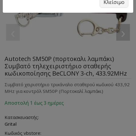
Κλείσιμο
‹
›
Autotech SM50P (πορτοκαλι λαμπάκι)
Συμβατό τηλεχειριστήριο σταθερής
κωδικοποίησης BeCLONY 3-ch, 433.92MHz
Συμβατό χειριστήριο τρικάναλο σταθερού κωδικού 433,92
MHz για κοντρόλ SM50P (Πορτοκαλί λαμπάκι)
Αποστολή 1 έως 3 ημέρες
Κατασκευαστής:
Grital
Κωδικός vbstore: