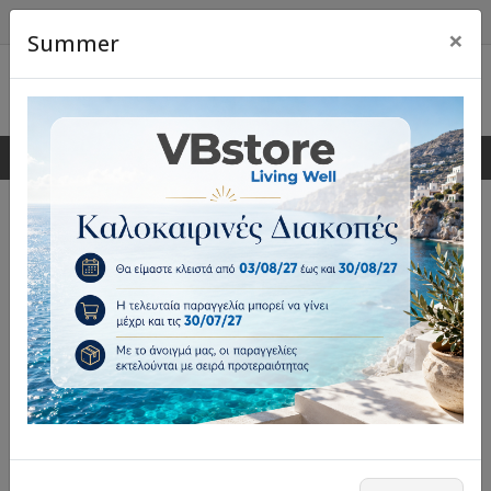
×
Summer
0
0