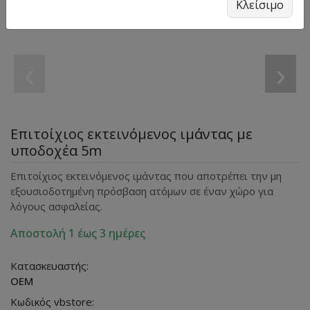
Κλείσιμο
‹
›
Επιτοίχιος εκτεινόμενος ιμάντας με
υποδοχέα 5m
Επιτοίχιος εκτεινόμενος ιμάντας που αποτρέπει την μη
εξουσιοδοτημένη πρόσβαση ατόμων σε έναν χώρο για
λόγους ασφαλείας.
Αποστολή 1 έως 3 ημέρες
Κατασκευαστής:
OEM
Κωδικός vbstore: