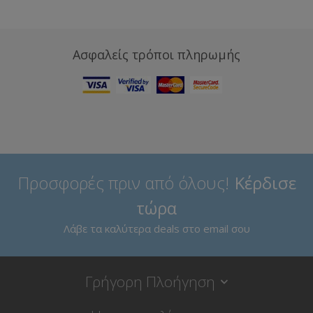
Ασφαλείς τρόποι πληρωμής
Προσφορές πριν από όλους!
Κέρδισε
τώρα
Λάβε τα καλύτερα deals στο email σου
Γρήγορη Πλοήγηση