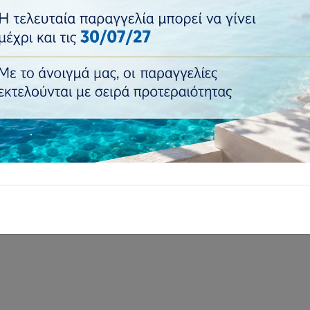
Κωδικός vbstore:
N-01201
€17,50
Τιμή:
Ποσότητα:
Προσθήκη
Επιστροφή σε..
: Προστασία τοίχων και