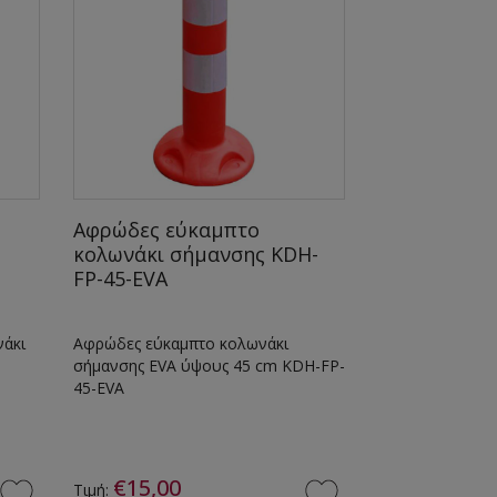
Αφρώδες εύκαμπτο
Αφρώδες εύ
κολωνάκι σήμανσης KDH-
κολωνάκι σ
FP-45-EVA
FP-80-EVA
νάκι
Αφρώδες εύκαμπτο κολωνάκι
Αφρώδες εύκαμ
σήμανσης EVA ύψους 45 cm KDH-FP-
σήμανσης EVA 
45-EVA
80-EVA
€15,00
€19,00
Τιμή:
Τιμή: