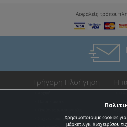
Ασφαλείς τρόποι πλ
Γρήγορη Πλοήγηση
Η π
Αρχική
Ο λ
Ποιοι Είμαστε
Το 
Πολιτικ
Προϊόντα & Κατηγορίες
αγορώ
Χρησιμοποιούμε cookies για
Συχνές Ερωτήσεις (FAQ)
Αγα
μάρκετινγκ. Διαχειρίσου τις
Υποστήριξη
Τρό