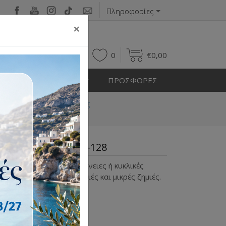
Πληροφορίες
×
0
0
€
0,00
Η ΕΞΩΤΕΡΙΚΟΥ ΧΩΡΟΥ
ΠΡΟΣΦΟΡΕΣ
& Προστατευτικά Parking
από ελαστικό KDH-128
ορών σε επίπεδες επιφάνειες ή κυκλικές
οχημάτων από γρατζουνιές και μικρές ζημιές.