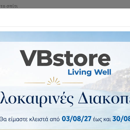
το σπίτι
 & ΡΟΛΑ ΑΣΦΑΛΕΙΑΣ
ΕΠΙΠΛΑ & ΕΙΔΗ ΣΠΙΤΙΟΥ
ΕΙΔ
ing & Σήμανση Στάθμευσης
Τάκοι Τροχών, Στοπ Στάθμευσης 
στασίας ενισχυμένη από ελαστικό KDH-128
Γωνιά προστασίας ενισχυμένη 
Προστατευτικό τοίχου για την αποφυγή φθ
κολώνες καθώς και για την προστασία των 
Αποστολή 1 έως 3 ημέρες
Κατασκευαστής:
OEM