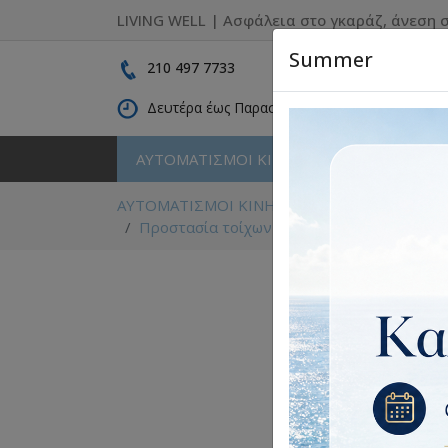
LIVING WELL | Ασφάλεια στο γκαράζ, άνεση σ
Summer
210 497 7733
Δευτέρα έως Παρασκευή: 09:00 - 16:30
ΑΥΤΟΜΑΤΙΣΜΟΙ ΚΙΝΗΣΗΣ
ΚΑΓΚΕΛΑ
ΑΥΤΟΜΑΤΙΣΜΟΙ ΚΙΝΗΣΗΣ
Εξοπλισμός Park
Προστασία τοίχων και γωνιών
Γωνιά προ