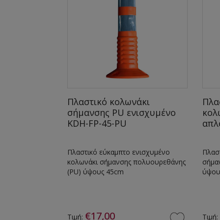
τατευτικό
Πλαστικό κολωνάκι
Πλα
ικό KWP-6
σήμανσης PU ενισχυμένο
κολ
KDH-FP-45-PU
απλ
υ για την
Πλαστικό εύκαμπτο ενισχυμένο
Πλασ
 επίπεδες
κολωνάκι σήμανσης πολυουρεθάνης
σήμα
ές κολώνες
(PU) ύψους 45cm
ύψου
ροστασία των
υνιές και
€17,00
Τιμή:
Τιμή: