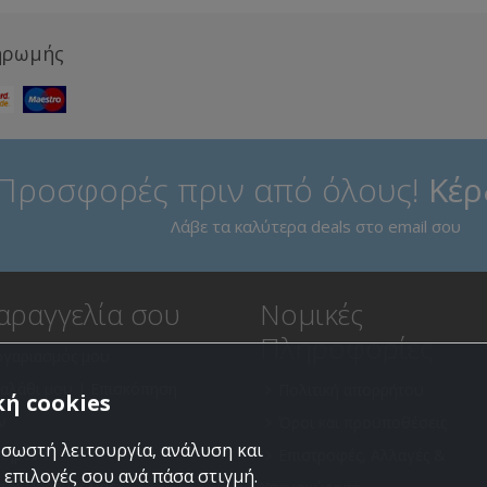
ηρωμής
Προσφορές πριν από όλους!
Κέρ
Λάβε τα καλύτερα deals στο email σου
αραγγελία σου
Νομικές
Πληροφορίες
ογαριασμός μου
καλάθι μου | Επισκόπηση
Πολιτική απορρήτου
ή cookies
ν
Όροι και προϋποθέσεις
 σωστή λειτουργία, ανάλυση και
πημένα
Επιστροφές, Αλλαγές &
 επιλογές σου ανά πάσα στιγμή.
ποι Παραγγελίας