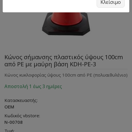
Κλείσιμο
Κώνος σήμανσης πλαστικός ύψους 100cm
από PE με μαύρη βάση KDH-PE-3
Κώνος κυκλοφορίας ύψους 100cm από PE (πολυαιθυλένιο)
Αποστολή 1 έως 3 ημέρες
Κατασκευαστής:
OEM
Κωδικός vbstore:
N-00708
Τιμή: