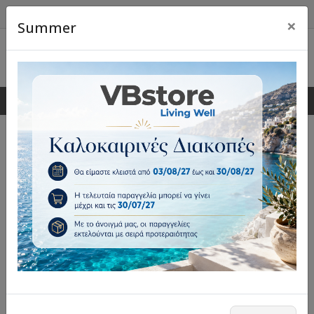
×
Summer
0
0