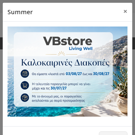
×
Summer
0
0