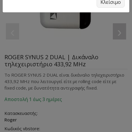
Κλείσιμο
‹
›
ROGER SYNUS 2 DUAL | Δικάναλο
τηλεχειριστήριο 433,92 MHz
Το ROGER SYNUS 2 DUAL είναι δικάναλο τηλεχειριστήριο
433,92 MHz που λειτουργεί είτε με rolling code είτε με
fixed code, με δυνατότητα αντιγραφής fixed.
Αποστολή 1 έως 3 ημέρες
Κατασκευαστής:
Roger
Κωδικός vbstore: