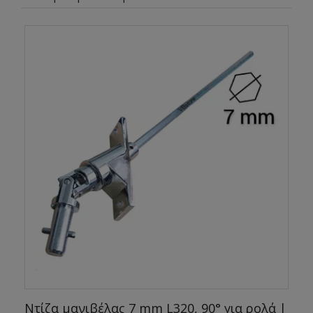
Ντίζα μανιβέλας 7 mm L320, 90° για ρολά |