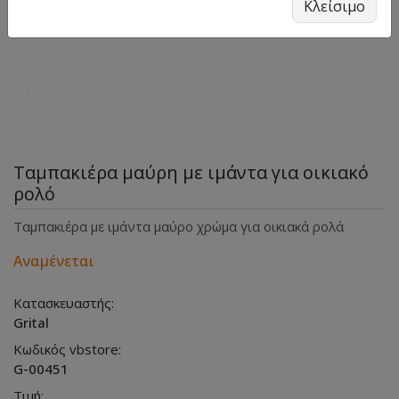
Κλείσιμο
Ταμπακιέρα μαύρη με ιμάντα για οικιακό
ρολό
Ταμπακιέρα με ιμάντα μαύρο χρώμα για οικιακά ρολά
Αναμένεται
Κατασκευαστής:
Grital
Κωδικός vbstore:
G-00451
Τιμή: