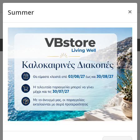
×
Summer
0
0