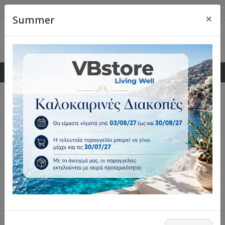
×
Summer
0
0