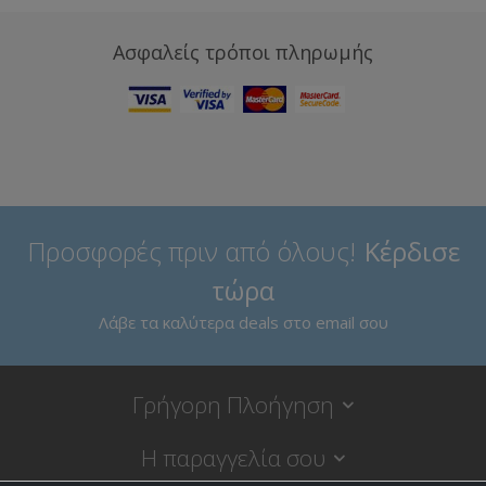
Ασφαλείς τρόποι πληρωμής
Προσφορές πριν από όλους!
Κέρδισε
τώρα
Λάβε τα καλύτερα deals στο email σου
Γρήγορη Πλοήγηση
Η παραγγελία σου