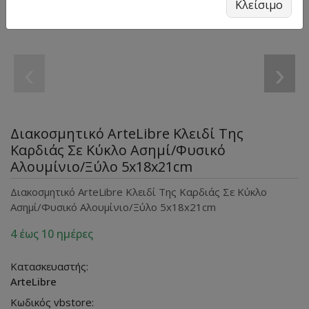
Κλείσιμο
‹
›
Διακοσμητικό ArteLibre Κλειδί Της
Καρδιάς Σε Κύκλο Ασημί/Φυσικό
Αλουμίνιο/Ξύλο 5x18x21cm
Διακοσμητικό ArteLibre Κλειδί Της Καρδιάς Σε Κύκλο
Ασημί/Φυσικό Αλουμίνιο/Ξύλο 5x18x21cm
4 έως 10 ημέρες
Κατασκευαστής:
ArteLibre
Κωδικός vbstore: