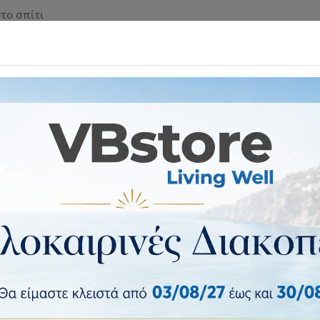
το σπίτι
 & ΡΟΛΑ ΑΣΦΑΛΕΙΑΣ
ΕΠΙΠΛΑ & ΕΙΔΗ ΣΠΙΤΙΟΥ
ΕΙΔ
Κρεβάτια
Κρεβάτι Iro Megapap από τεχνόδερμα με αποθηκε
Κρεβάτι Iro Megapap από τεχν
χρώμα λευκό 160x200εκ.
Κρεβάτι Iro Megapap από τεχνόδερμα με α
4 έως 10 ημέρες
Κατασκευαστής:
Megapap
Κωδικός vbstore:
GP002-0002,2