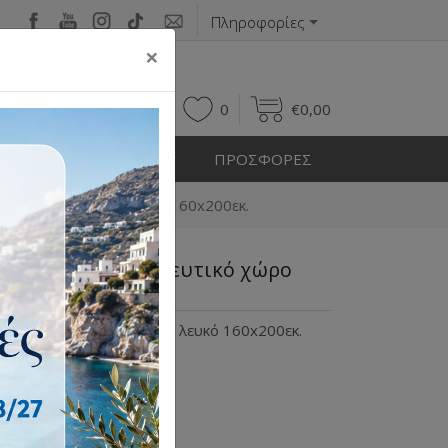
Πληροφορίες
×
0
0
€
0,00
Η ΕΞΩΤΕΡΙΚΟΥ ΧΩΡΟΥ
ΠΡΟΣΦΟΡΕΣ
υτικό χώρο χρώμα λευκό 160x200εκ.
όδερμα με αποθηκευτικό χώρο
ποθηκευτικό χώρο χρώμα λευκό 160x200εκ.