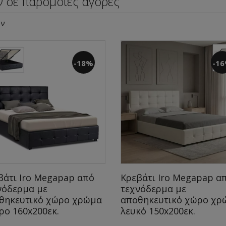
ν σε παρόμοιες αγορές
υν
-18%
-1
βάτι Iro Megapap από
Κρεβάτι Iro Megapap α
νόδερμα με
τεχνόδερμα με
θηκευτικό χώρο χρώμα
αποθηκευτικό χώρο χρ
ρο 160x200εκ.
λευκό 150x200εκ.