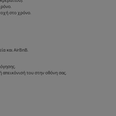
κρεβατιού).
χρόνο.
τοχή στο χρόνο.
ία και AirBnB.
λόγησης.
 απεικόνισή του στην οθόνη σας.