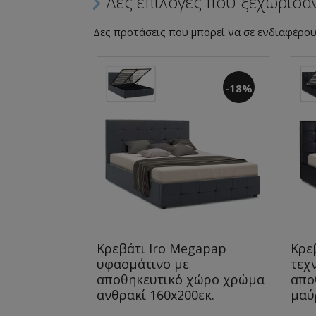
Δες επιλογές που ξεχώρισα
Δες προτάσεις που μπορεί να σε ενδιαφέρο
-16%
-18%
gapap από
Κρεβάτι Iro Megapap
Κρε
υφασμάτινο με
τεχ
χώρο χρώμα
αποθηκευτικό χώρο χρώμα
απο
κ.
ανθρακί 160x200εκ.
μαύ