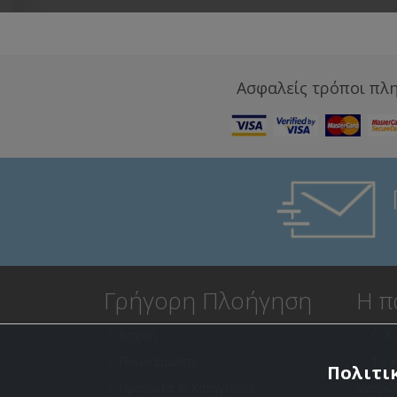
Ασφαλείς τρόποι πλ
Γρήγορη Πλοήγηση
Η π
Αρχική
Ο λ
Ποιοι Είμαστε
Το 
Πολιτικ
Προϊόντα & Κατηγορίες
αγορώ