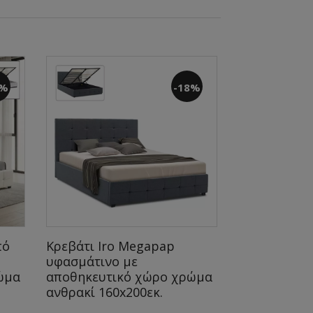
6%
-18%
πό
Κρεβάτι Iro Megapap
Κρεβάτι Iro
υφασμάτινο με
τεχνόδερμα
ώμα
αποθηκευτικό χώρο χρώμα
αποθηκευτι
ανθρακί 160x200εκ.
μαύρο 160x2