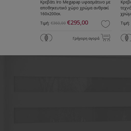
p από
Κρεβάτι Iro Megapap υφασμάτινο με
Κρεβ
ηκευτικό χώρο
αποθηκευτικό χώρο χρώμα ανθρακί
τεχν
0εκ.
160x200εκ.
χρώμ
,00
€295,00
Τιμή:
€360,00
Τιμή:
γορη αγορά
Γρήγορη αγορά