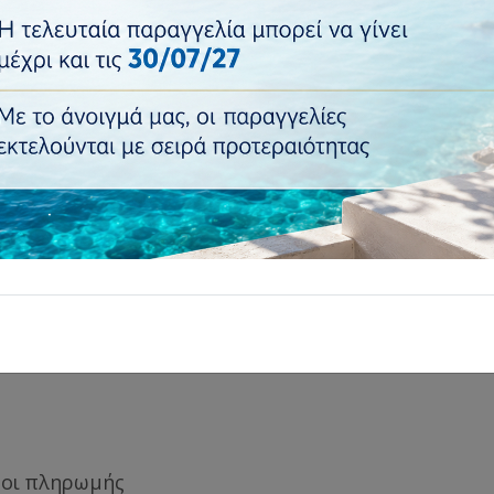
€295,0
€360,00
Τιμή:
Ποσότητα:
Προσθήκη
Επιστροφή σε..
: Κρεβάτια
οι πληρωμής