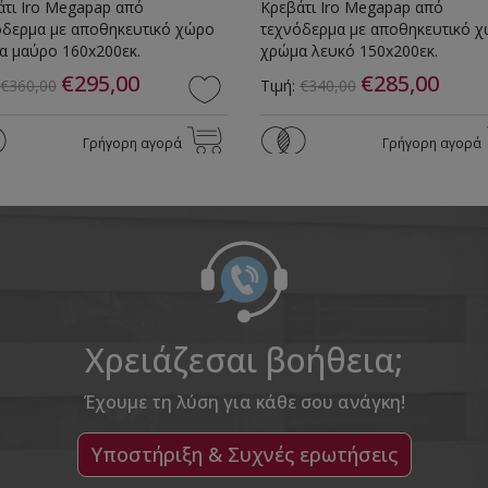
άτι Iro Megapap από
Κρεβάτι Iro Megapap από
όδερμα με αποθηκευτικό χώρο
τεχνόδερμα με αποθηκευτικό 
α μαύρο 160x200εκ.
χρώμα λευκό 150x200εκ.
€295,00
€285,00
€360,00
Τιμή:
€340,00
Γρήγορη αγορά
Γρήγορη αγορά
Χρειάζεσαι βοήθεια;
Έχουμε τη λύση για κάθε σου ανάγκη!
Υποστήριξη & Συχνές ερωτήσεις