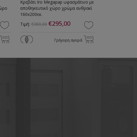
Κρεβάτι Iro Megapap υφασμάτινο με
Κρεβάτι Iro Me
χώρο
αποθηκευτικό χώρο χρώμα ανθρακί
τεχνόδερμα με 
160x200εκ.
χρώμα μαύρο 16
€295,00
€
Τιμή:
€360,00
Τιμή:
€360,00
Γρήγορη αγορά