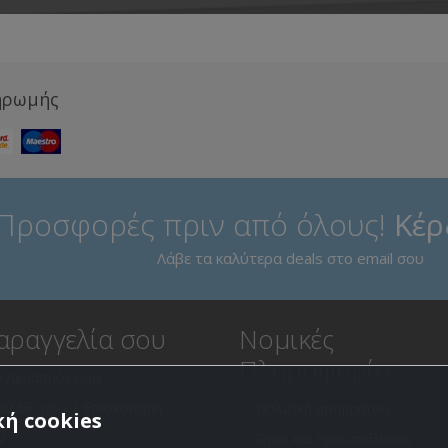
ηρωμής
Προσφορές πριν από όλους!
Κέρ
Λάβε τα καλύτερα deals στο email σου
αραγγελία σου
Νομικές
Πληροφορίες
ογαριασμός μου
καλάθι μου | Επισκόπηση
Πολιτική απορρήτου
ή cookies
ν
Όροι και προϋποθέσεις