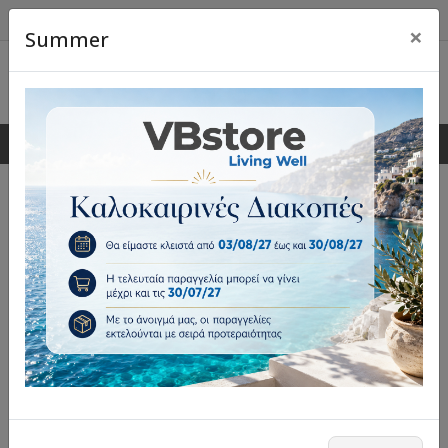
×
Summer
0
0