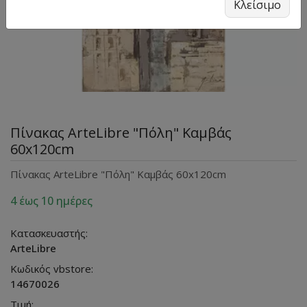
Κλείσιμο
Πίνακας ArteLibre "Πόλη" Καμβάς
60x120cm
Πίνακας ArteLibre "Πόλη" Καμβάς 60x120cm
4 έως 10 ημέρες
Κατασκευαστής:
ArteLibre
Κωδικός vbstore:
14670026
Τιμή: