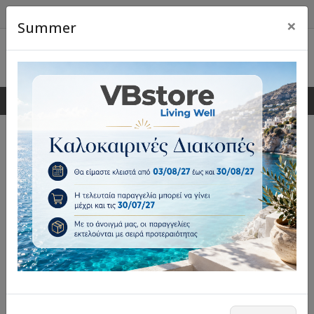
×
Summer
0
0