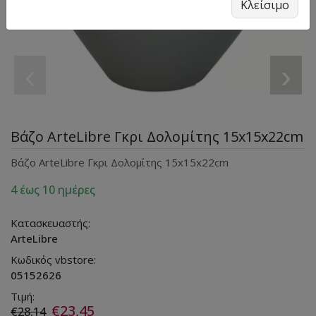
Κλείσιμο
‹
›
Βάζο ArteLibre Γκρι Δολομίτης 15x15x22cm
Βάζο ArteLibre Γκρι Δολομίτης 15x15x22cm
4 έως 10 ημέρες
Κατασκευαστής:
ArteLibre
Κωδικός vbstore:
05152626
Τιμή:
€23,45
€28,14