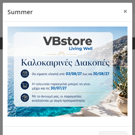
×
Summer
0
0