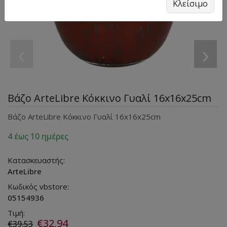
Κλείσιμο
‹
›
Βάζο ArteLibre Κόκκινο Γυαλί 16x16x25cm
Βάζο ArteLibre Κόκκινο Γυαλί 16x16x25cm
4 έως 10 ημέρες
Κατασκευαστής:
ArteLibre
Κωδικός vbstore:
05154936
Τιμή:
€32,94
€39,53