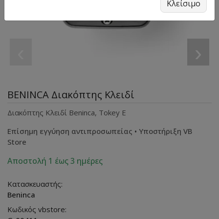
Κλείσιμο
‹
›
BENINCA Διακόπτης Κλειδί
Διακόπτης Κλειδί Beninca, Tokey E
Επίσημη εγγύηση αντιπροσωπείας • Υποστήριξη VB
Store
Αποστολή 1 έως 3 ημέρες
Κατασκευαστής:
Beninca
Κωδικός vbstore: