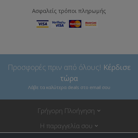
Ασφαλείς τρόποι πληρωμής
Προσφορές πριν από όλους!
Κέρδισε
τώρα
Λάβε τα καλύτερα deals στο email σου
Γρήγορη Πλοήγηση
Η παραγγελία σου