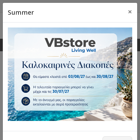
×
Summer
0
0