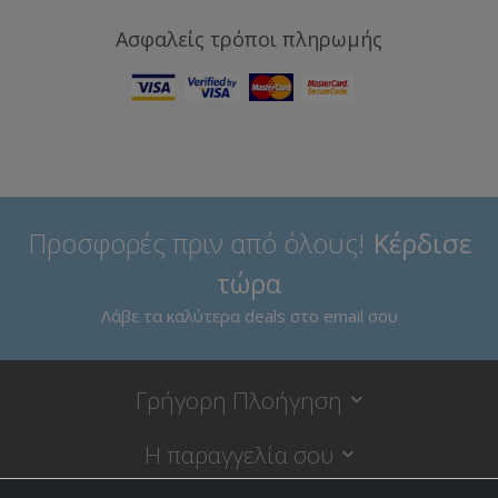
Ασφαλείς τρόποι πληρωμής
Προσφορές πριν από όλους!
Κέρδισε
τώρα
Λάβε τα καλύτερα deals στο email σου
Γρήγορη Πλοήγηση
Η παραγγελία σου