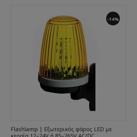
-14%
Flashlamp | Εξωτερικός φάρος LED με
κεραία 12–24V ή 85–265V AC/DC