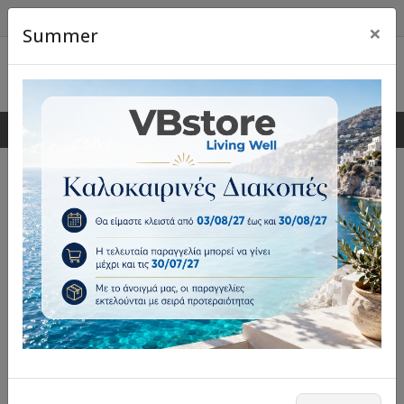
×
Summer
0
0