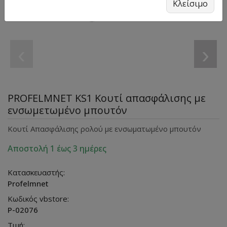
Κλείσιμο
‹
›
PROFELMNET KS1 Κουτί απασφάλισης με
ενσωμετωμένο μπουτόν
Κουτί Απασφάλισης ρολού με ενσωματωμένο μπουτόν
Αποστολή 1 έως 3 ημέρες
Κατασκευαστής:
Profelmnet
Κωδικός vbstore:
P-02076
Τιμή: